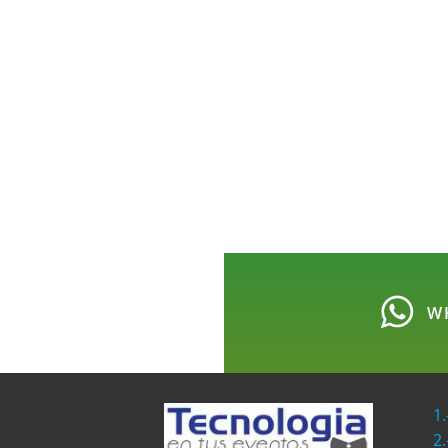
W
1.
2.