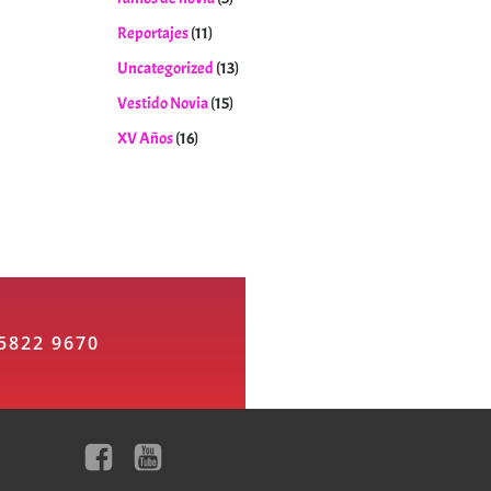
Reportajes
(11)
Uncategorized
(13)
Vestido Novia
(15)
XV Años
(16)
5822 9670