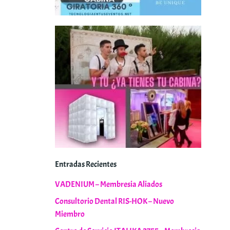
Entradas Recientes
VADENIUM – Membresia Aliados
Consultorio Dental RIS-HOK – Nuevo
Miembro