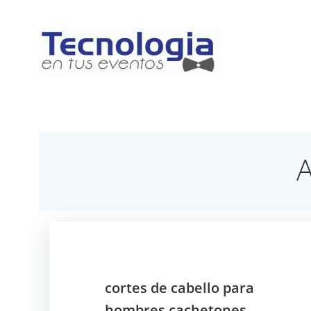
Saltar
al
contenido
A
cortes de cabello para
hombres cachetones