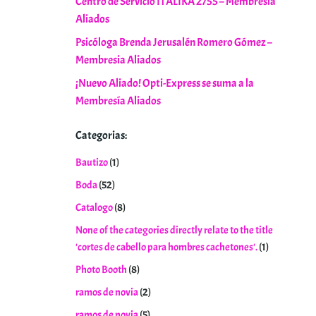
Centro de Servicio ITALIKA 2755 – Membresia
Aliados
Psicóloga Brenda Jerusalén Romero Gómez –
Membresia Aliados
¡Nuevo Aliado! Opti-Express se suma a la
Membresía Aliados
Categorias:
Bautizo
(1)
Boda
(52)
Catalogo
(8)
None of the categories directly relate to the title
'cortes de cabello para hombres cachetones'.
(1)
Photo Booth
(8)
ramos de novia
(2)
ramos de novia
(5)