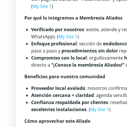
(
My Site 1
)
Por qué lo integramos a Membresía Aliados
Verificado por nosotros
: existe, atiende y 
WhatsApp). (
My Site 1
)
Enfoque profesional
: sección de
endodonci
paso a paso y
procedimientos sin dolor
repo
Compromiso con lo local
: orgullosamente
h
directo a
“¡Conoce la membresía Aliados!”
d
Beneficios para nuestra comunidad
Proveedor local avalado
: nosotros confir
Atención cercana + claridad
: agenda sencil
Confianza respaldada por clientes
: reseña
excelentes instalaciones
. (
My Site 1
)
Cómo aprovechar este Aliado