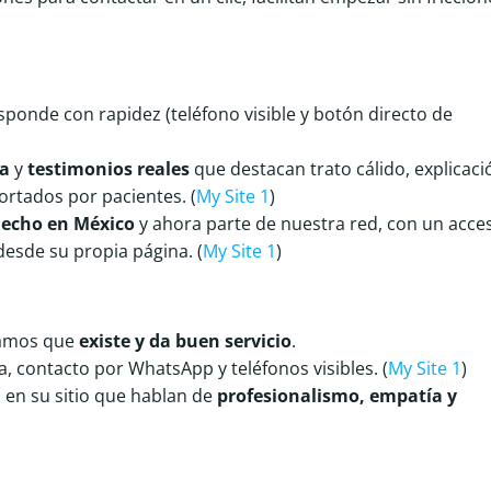
responde con rapidez (teléfono visible y botón directo de
a
y
testimonios reales
que destacan trato cálido, explicaci
rtados por pacientes. (
My Site 1
)
echo en México
y ahora parte de nuestra red, con un acce
esde su propia página. (
My Site 1
)
mamos que
existe y da buen servicio
.
la, contacto por WhatsApp y teléfonos visibles. (
My Site 1
)
s en su sitio que hablan de
profesionalismo, empatía y