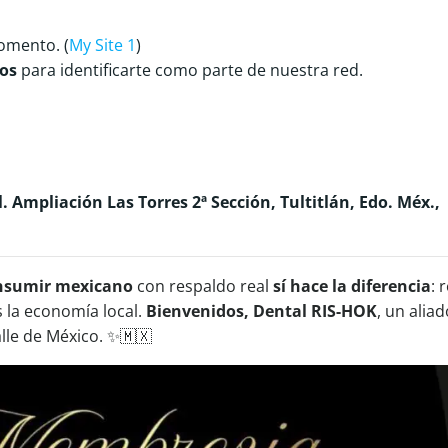
omento. (
My Site 1
)
os
para identificarte como parte de nuestra red.
l. Ampliación Las Torres 2ª Sección, Tultitlán, Edo. Méx.,
nsumir mexicano
con respaldo real
sí hace la diferencia
: 
s la economía local.
Bienvenidos, Dental RIS-HOK
, un alia
alle de México. ✨🇲🇽