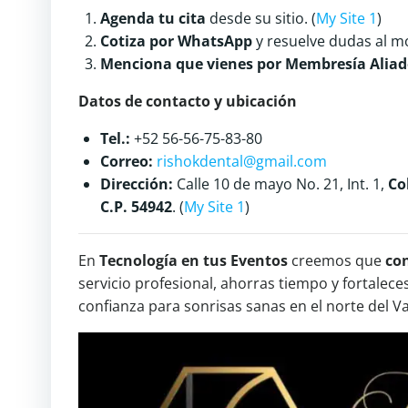
Agenda tu cita
desde su sitio. (
My Site 1
)
Cotiza por WhatsApp
y resuelve dudas al m
Menciona que vienes por Membresía Aliad
Datos de contacto y ubicación
Tel.:
+52 56-56-75-83-80
Correo:
rishokdental@gmail.com
Dirección:
Calle 10 de mayo No. 21, Int. 1,
Co
C.P. 54942
. (
My Site 1
)
En
Tecnología en tus Eventos
creemos que
co
servicio profesional, ahorras tiempo y fortalece
confianza para sonrisas sanas en el norte del V