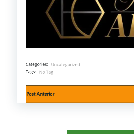
Categories:
Uncategorized
Tags:
No Tag
Post
Post Anterior
navigation