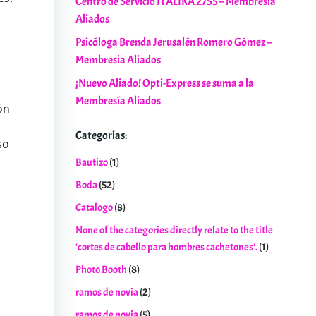
Centro de Servicio ITALIKA 2755 – Membresia
Aliados
Psicóloga Brenda Jerusalén Romero Gómez –
Membresia Aliados
¡Nuevo Aliado! Opti-Express se suma a la
Membresía Aliados
ón
Categorias:
so
Bautizo
(1)
Boda
(52)
Catalogo
(8)
None of the categories directly relate to the title
'cortes de cabello para hombres cachetones'.
(1)
Photo Booth
(8)
ramos de novia
(2)
ramos de novia
(5)