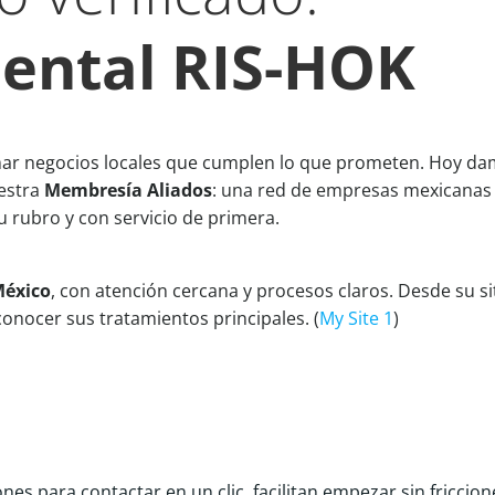
Dental RIS-HOK
r negocios locales que cumplen lo que prometen. Hoy da
estra
Membresía Aliados
: una red de empresas mexicanas
u rubro y con servicio de primera.
México
, con atención cercana y procesos claros. Desde su si
conocer sus tratamientos principales. (
My Site 1
)
es para contactar en un clic, facilitan empezar sin friccion