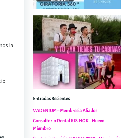
mos la
tio
Entradas Recientes
VADENIUM – Membresia Aliados
Consultorio Dental RIS-HOK – Nuevo
Miembro
es.